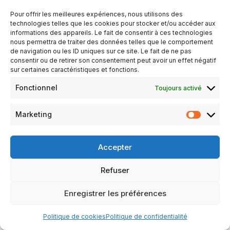
0h00
Pour offrir les meilleures expériences, nous utilisons des
technologies telles que les cookies pour stocker et/ou accéder aux
informations des appareils. Le fait de consentir à ces technologies
AJOUTER AU CALENDRIER
nous permettra de traiter des données telles que le comportement
Télécharger ICS
Calendrier Google
de navigation ou les ID uniques sur ce site. Le fait de ne pas
consentir ou de retirer son consentement peut avoir un effet négatif
TYPE D’ÉVÈNEMENT
sur certaines caractéristiques et fonctions.
Évènements
Repas
Fonctionnel
Toujours activé
Marketing
Organisé par le culb de Coulans sur Gée.
Accepter
Pris et horaires à préciser.
Refuser
Mentions légales
Politique de confidentialité
Enregistrer les préférences
Politique de cookies (UE)
Politique de cookies
Politique de confidentialité
Neve
| Propulsé par
WordPress