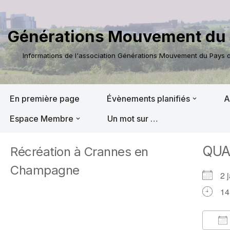
Aller
Générations Mouvement du 
au
contenu
Informations de l'association Générations Mouvement du Pays de
En première page
Évènements planifiés
A
Espace Membre
Un mot sur …
QU
Récréation à Crannes en
Champagne
2 
14