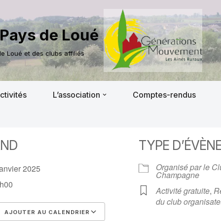
Pays de Loué
 Loué et des clubs affiliés
ctivités
L’association
Comptes-rendus
AND
TYPE D’ÉVÈN
Organisé par le C
janvier 2025
Champagne
h00
Activité gratuite
,
R
du club organisate
AJOUTER AU CALENDRIER