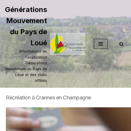
Générations
Aller
Mouvement
au
contenu
du Pays de
Loué
Informations de
l'association
Générations
Mouvement du Pays de
Loué et des clubs
affiliés
Récréation à Crannes en Champagne