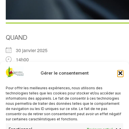
QUAND
30 janvier 2025
14h00
Gérer le consentement
AJOUTER AU CALENDRIER
Télécharger ICS
Calendrier Google
Pour offrir les meilleures expériences, nous utilisons des
TYPE D’ÉVÈNEMENT
technologies telles que les cookies pour stocker et/ou accéder aux
informations des appareils. Le fait de consentir à ces technologies
nous permettra de traiter des données telles que le comportement
Organisé par le Club de Crannes en Champagne
de navigation ou les ID uniques sur ce site. Le fait de ne pas
consentir ou de retirer son consentement peut avoir un effet négatif
Activité gratuite
,
Réservé aux adhérents du club
sur certaines caractéristiques et fonctions.
organisateur