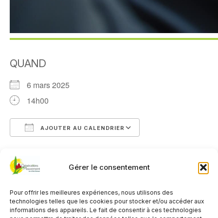
QUAND
6 mars 2025
14h00
AJOUTER AU CALENDRIER
Télécharger ICS
Calendrier Google
TYPE D’ÉVÈNEMENT
Gérer le consentement
Organisé par le Club de Crannes en Champagne
Pour offrir les meilleures expériences, nous utilisons des
Activité gratuite
,
Réservé aux adhérents du club
technologies telles que les cookies pour stocker et/ou accéder aux
organisateur
informations des appareils. Le fait de consentir à ces technologies