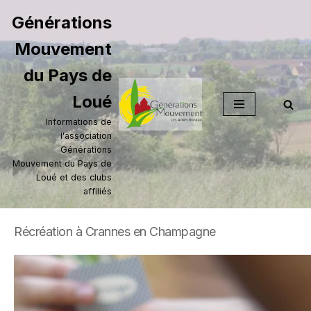
Générations
Aller
Mouvement
au
contenu
du Pays de
Loué
Informations de
l'association
Générations
Mouvement du Pays de
Loué et des clubs
affiliés
Récréation à Crannes en Champagne