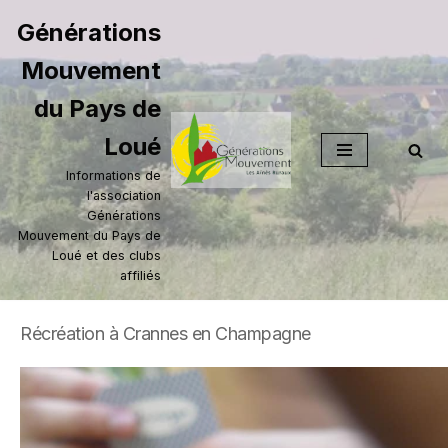
Générations
Aller
Mouvement
au
contenu
du Pays de
Loué
Informations de
l'association
Générations
Mouvement du Pays de
Loué et des clubs
affiliés
Récréation à Crannes en Champagne