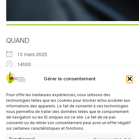
QUAND
13 mars 2025
14h00
Gérer le consentement
AJOUTER AU CALENDRIER
Télécharger ICS
Calendrier Google
Pour offrir les meilleures expériences, nous utilisons des
TYPE D’ÉVÈNEMENT
technologies telles que les cookies pour stocker et/ou accéder aux
informations des appareils. Le fait de consentir à ces technologies
nous permettra de traiter des données telles que le comportement
Organisé par le Club de Crannes en Champagne
de navigation ou les ID uniques sur ce site. Le fait de ne pas
consentir ou de retirer son consentement peut avoir un effet négatif
Activité gratuite
,
Réservé aux adhérents du club
sur certaines caractéristiques et fonctions.
organisateur