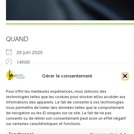
QUAND
26 juin 2025
14h00
Gérer le consentement
AJOUTER AU CALENDRIER
Télécharger ICS
Calendrier Google
Pour offrir les meilleures expériences, nous utilisons des
TYPE D’ÉVÈNEMENT
technologies telles que les cookies pour stocker et/ou accéder aux
informations des appareils. Le fait de consentir à ces technologies
nous permettra de traiter des données telles que le comportement
Organisé par le Club de Crannes en Champagne
de navigation ou les ID uniques sur ce site. Le fait de ne pas
consentir ou de retirer son consentement peut avoir un effet négatif
Activité gratuite
,
Réservé aux adhérents du club
sur certaines caractéristiques et fonctions.
organisateur