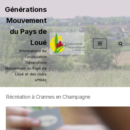
Générations
Aller
Mouvement
au
contenu
du Pays de
Loué
Informations de
l'association
Générations
Mouvement du Pays de
Loué et des clubs
affiliés
Récréation à Crannes en Champagne