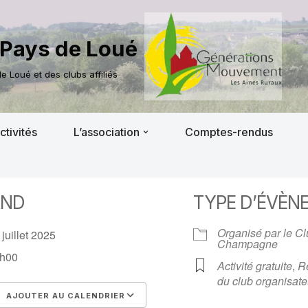
Pays de Loué
 Loué et des clubs affiliés
ctivités
L’association
Comptes-rendus
AND
TYPE D’ÉVÈN
Organisé par le C
 juillet 2025
Champagne
h00
Activité gratuite
,
R
du club organisate
AJOUTER AU CALENDRIER