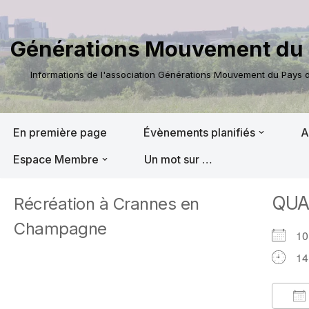
Aller
Générations Mouvement du 
au
contenu
Informations de l'association Générations Mouvement du Pays de
En première page
Évènements planifiés
A
Espace Membre
Un mot sur …
QU
Récréation à Crannes en
Champagne
10
14