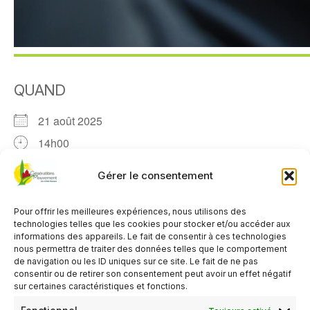
QUAND
21 août 2025
14h00
Gérer le consentement
AJOUTER AU CALENDRIER
Télécharger ICS
Calendrier Google
Pour offrir les meilleures expériences, nous utilisons des
TYPE D’ÉVÈNEMENT
technologies telles que les cookies pour stocker et/ou accéder aux
informations des appareils. Le fait de consentir à ces technologies
nous permettra de traiter des données telles que le comportement
Organisé par le Club de Crannes en Champagne
de navigation ou les ID uniques sur ce site. Le fait de ne pas
consentir ou de retirer son consentement peut avoir un effet négatif
Activité gratuite
,
Réservé aux adhérents du club
sur certaines caractéristiques et fonctions.
organisateur