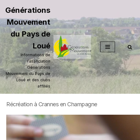
Générations
Aller
Mouvement
au
contenu
du Pays de
Loué
Informations de
l'association
Générations
Mouvement du Pays de
Loué et des clubs
affiliés
Récréation à Crannes en Champagne