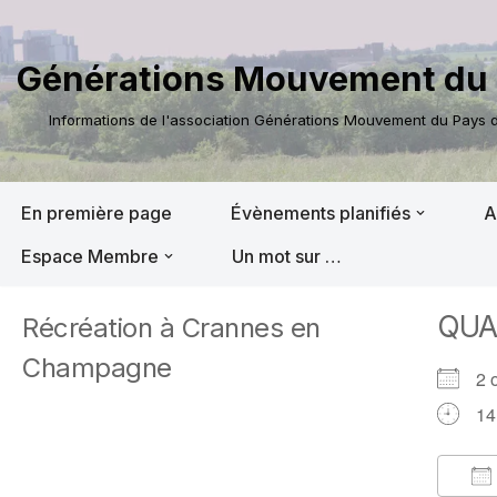
Aller
Générations Mouvement du 
au
contenu
Informations de l'association Générations Mouvement du Pays de
En première page
Évènements planifiés
A
Espace Membre
Un mot sur …
QU
Récréation à Crannes en
Champagne
2 
14