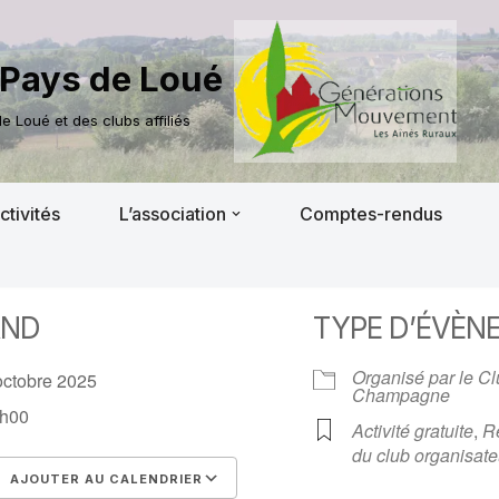
Pays de Loué
 Loué et des clubs affiliés
ctivités
L’association
Comptes-rendus
AND
TYPE D’ÉVÈN
Organisé par le C
octobre 2025
Champagne
h00
Activité gratuite
,
R
du club organisate
AJOUTER AU CALENDRIER