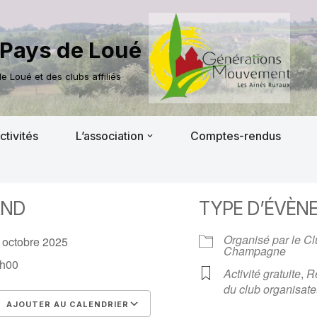
Pays de Loué
 Loué et des clubs affiliés
ctivités
L’association
Comptes-rendus
AND
TYPE D’ÉVÈN
Organisé par le C
 octobre 2025
Champagne
h00
Activité gratuite
,
R
du club organisate
AJOUTER AU CALENDRIER