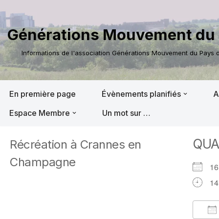
Aller
Générations Mouvement du 
au
contenu
Informations de l'association Générations Mouvement du Pays de
En première page
Évènements planifiés
A
Espace Membre
Un mot sur …
QU
Récréation à Crannes en
Champagne
16
14