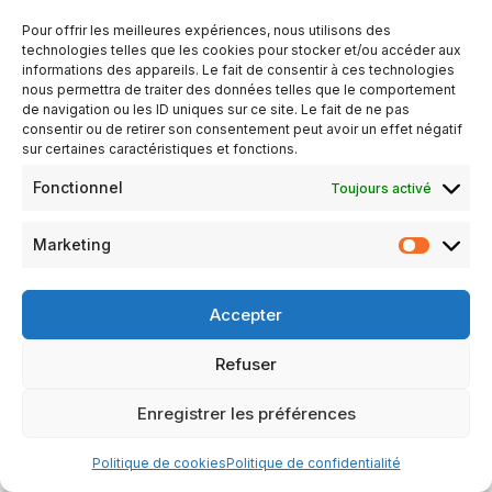
0h00
Pour offrir les meilleures expériences, nous utilisons des
technologies telles que les cookies pour stocker et/ou accéder aux
informations des appareils. Le fait de consentir à ces technologies
AJOUTER AU CALENDRIER
nous permettra de traiter des données telles que le comportement
Télécharger ICS
Calendrier Google
de navigation ou les ID uniques sur ce site. Le fait de ne pas
consentir ou de retirer son consentement peut avoir un effet négatif
TYPE D’ÉVÈNEMENT
sur certaines caractéristiques et fonctions.
Évènements
Organisé par le Club de Brains sur Gée
Fonctionnel
Toujours activé
Repas
Marketing
Précisions à venir
Réservé aux seuls membres du Club.
Accepter
Refuser
Mentions légales
Politique de confidentialité
Enregistrer les préférences
Politique de cookies (UE)
Politique de cookies
Politique de confidentialité
Neve
| Propulsé par
WordPress