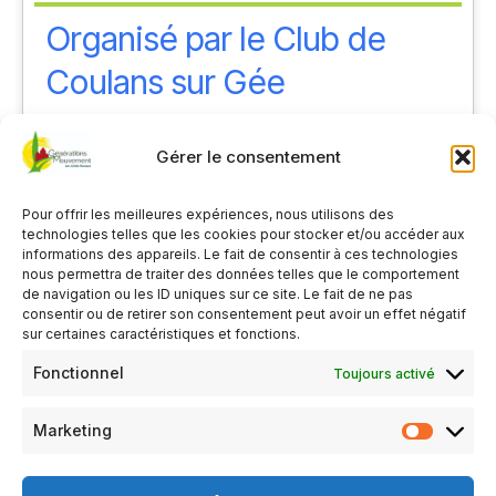
Organisé par le Club de
Coulans sur Gée
Prochain évènement
Gérer le consentement
Pot au feu à Coulans sur Gée
- 15 octobre
2026 - 0h00
Pour offrir les meilleures expériences, nous utilisons des
technologies telles que les cookies pour stocker et/ou accéder aux
informations des appareils. Le fait de consentir à ces technologies
Tout voir
nous permettra de traiter des données telles que le comportement
de navigation ou les ID uniques sur ce site. Le fait de ne pas
consentir ou de retirer son consentement peut avoir un effet négatif
sur certaines caractéristiques et fonctions.
PLUS D’INFOS
Fonctionnel
Toujours activé
1
Marketing
2
3